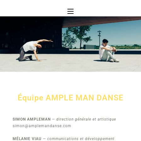
Équipe
AMPLE MAN DANSE
SI
MON AMPLEMAN
—
direction générale et artistique
simon@amplemandanse.com
MÉLANIE VIAU
—
communications et développement