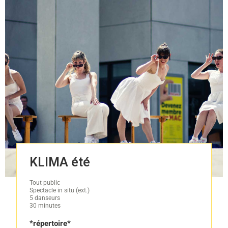
KLIMA été
Tout public
Spectacle in situ (ext.)
5 danseurs
30 minutes
*répertoire*