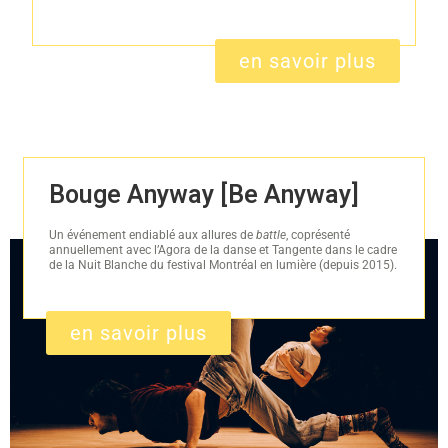
en savoir plus
Bouge Anyway [Be Anyway]
Un événement endiablé aux allures de
battle
, coprésenté
annuellement avec l’Agora de la danse et Tangente dans le cadre
de la Nuit Blanche du festival Montréal en lumière
(depuis 2015).
en savoir plus